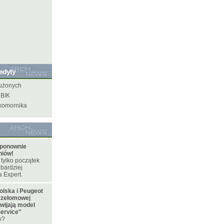
redyty
łużonych
 BIK
 komornika
 ponownie
niów!
 tylko początek
jbardziej
 Expert.
olska i Peugeot
przełomowej
zwijają model
Service"
w?