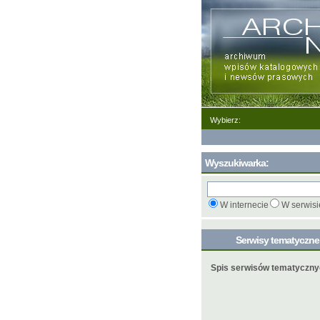
Wybierz:
Wyszukiwarka:
W internecie
W serwisi
Serwisy tematyczn
Spis serwisów tematyczn