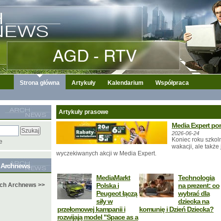
Strona główna
Artykuły
Kalendarium
Współpraca
Artykuły prasowe
Media Expert po
2026-06-24
Koniec roku szkoln
e
wakacji, ale także
wyczekiwanych akcji w Media Expert.
e Archnews
MediaMarkt
Technologia
ych Archnews >>
Polska i
na prezent: co
Peugeot łączą
wybrać dla
siły w
dziecka na
przełomowej kampanii i
komunię i Dzień Dziecka?
rozwijają model "Space as a