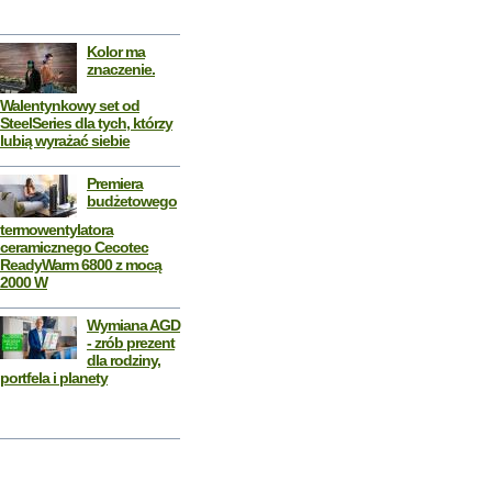
Kolor ma
znaczenie.
Walentynkowy set od
SteelSeries dla tych, którzy
lubią wyrażać siebie
Premiera
budżetowego
termowentylatora
ceramicznego Cecotec
ReadyWarm 6800 z mocą
2000 W
Wymiana AGD
- zrób prezent
dla rodziny,
portfela i planety