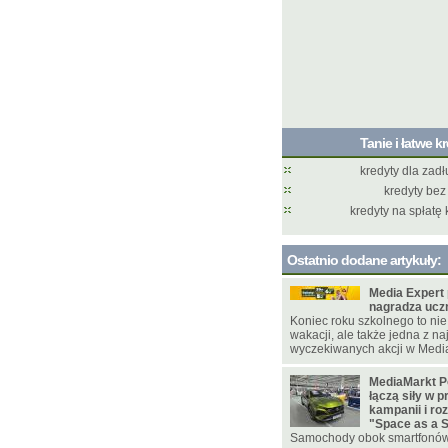
Tanie i łatwe k
kredyty dla zad
kredyty bez
kredyty na spłatę
Ostatnio dodane artykuły:
Media Expert
nagradza ucz
Koniec roku szkolnego to nie
wakacji, ale także jedna z na
wyczekiwanych akcji w Media
MediaMarkt P
łączą siły w 
kampanii i ro
"Space as a 
Samochody obok smartfonó