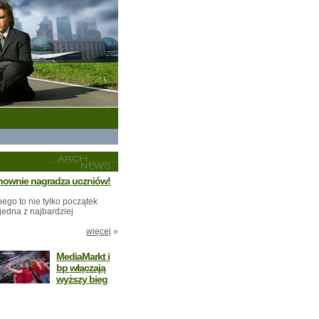
nownie nagradza uczniów!
ego to nie tylko początek
 jedna z najbardziej
więcej
»
MediaMarkt i
bp włączają
wyższy bieg