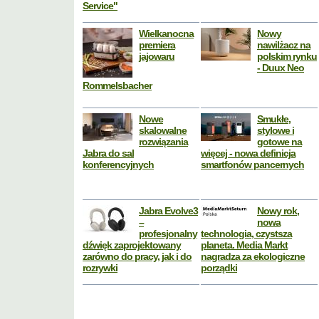
Service"
Wielkanocna
Nowy
premiera
nawilżacz na
jajowaru
polskim rynku
- Duux Neo
Rommelsbacher
Nowe
Smukłe,
skalowalne
stylowe i
rozwiązania
gotowe na
Jabra do sal
więcej - nowa definicja
konferencyjnych
smartfonów pancernych
Jabra Evolve3
Nowy rok,
–
nowa
profesjonalny
technologia, czystsza
dźwięk zaprojektowany
planeta. Media Markt
zarówno do pracy, jak i do
nagradza za ekologiczne
rozrywki
porządki