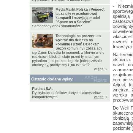
- Niezmi
MediaMarkt Polska i Peugeot
sportoweg
łączą siły w przełomowej
spełniaj
kampanii i rozwijają model
zastosowa
"Space as a Service"
downlight
Samochody obok smartfonów?
oświetlen
Technologia na prezent: co
właściciel
wybrać dla dziecka na
również 
komunię i Dzień Dziecka?
Inwestycji
Sezon komunijny i zbliżający
się Dzień Dziecka to moment, w którym wielu
Na tereni
rodziców i bliskich staje przed tym samym
olśnienia.
pytaniem: jaki prezent będzie jednocześnie
nawet do
atrakcyjny, praktyczny i „na czasie”?
więcej
»
zaaranżow
czujnikam
Ostatnio dodane wpisy:
ono potrz
Adjust, k
Platinet S.A.
wnętrza. 
Dystrybutor nośników danych i akcesoriów
wzroku p
komputerowych.
więcej
»
przebywan
Do Well F
skuteczno
obniżają 
zapewniaj
poziomie 