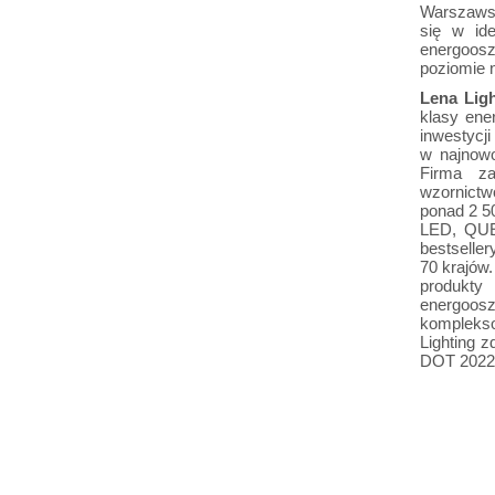
Warszawski
się w id
energoos
poziomie 
Lena Ligh
klasy ene
inwesty
w najnowo
Firma za
wzornictw
ponad 2 5
LED, QU
bestselle
70 krajów.
produkt
energoosz
kompleks
Lighting 
DOT 2022