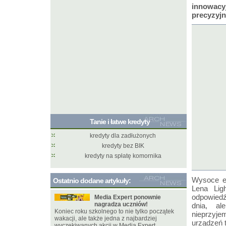
innowacy
precyzyjn
Tanie i łatwe kredyty
kredyty dla zadłużonych
kredyty bez BIK
kredyty na spłatę komornika
Wysoce en
Ostatnio dodane artykuły:
Lena Lig
odpowiedź
Media Expert ponownie
nagradza uczniów!
dnia, al
Koniec roku szkolnego to nie tylko początek
nieprzyje
wakacji, ale także jedna z najbardziej
urządzeń 
wyczekiwanych akcji w Media Expert.