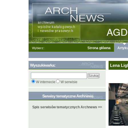
Strona główna
Artyku
Wybierz:
Wyszukiwarka:
Lena Ligh
W internecie
W serwisie
Serwisy tematyczne Archnews
Spis serwisów tematycznych Archnews >>