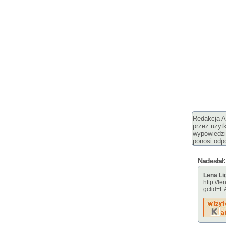
Redakcja Ar
przez użyt
wypowiedzi
ponosi odpo
Nadesłał:
Lena Li
http://le
gclid=