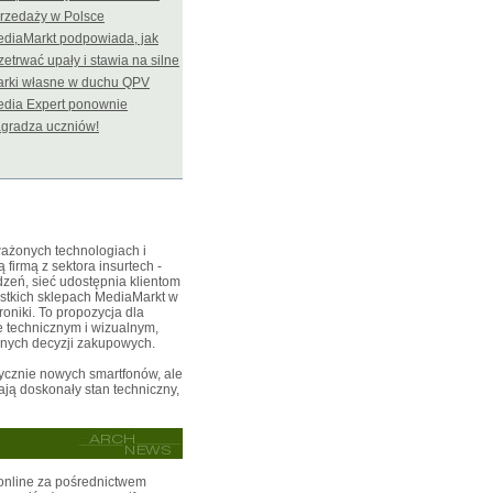
rzedaży w Polsce
diaMarkt podpowiada, jak
zetrwać upały i stawia na silne
rki własne w duchu QPV
dia Expert ponownie
gradza uczniów!
ważonych technologiach i
irmą z sektora insurtech -
dzeń, sieć udostępnia klientom
ystkich sklepach MediaMarkt w
roniki. To propozycja dla
e technicznym i wizualnym,
alnych decyzji zakupowych.
rycznie nowych smartfonów, ale
ją doskonały stan techniczny,
online za pośrednictwem