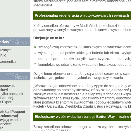
strony MediaMarkt.pl pod adresem:
Smartfony odnowione - s
MediaMarkt
Profesjonalna regeneracja w autoryzowanych serwisach
Każdy smartfon oferowany w MediaMarkt przechodzi kompletn
prowadzony w certyfikowanych centrach serwisowych partnera
Obejmuje on m.in.:
redyty
szczegółową kontrolę aż 33 kluczowych parametrów techn
łużonych
wymianę podzespołów, takich jak bateria lub ekran - wył
 BIK
normami producentów, certyfikowane czyszczenie danych;
 komornika
kompleksowe odświeżenie wizualne i test jakości, dodani
Dzięki temu oferowane smartfony są w pełni sprawne, w świe
technicznym, gotowe do natychmiastowego użytkowania.
 ponownie
„Wprowadzając odnowione smartfony Apple do stałej oferty w 
niów!
odpowiadamy na potrzeby klientów, którzy szukają urządzeń
 tylko początek
Naszym celem jest dostarczanie najlepszej technologii i wspi
jbardziej
zrównoważonego stylu życia. Dodatkowo smartfony odnowio
 Expert.
które pomaga klientom w świadomym i odpowiedzialnym wyb
Fijołek
- Gajewska, Dyrektorka Działu Usług i Rozwiązań w M
olska i Peugeot
przełomowej
Ekologiczny wybór w duchu strategii Better Way – realn
zwijają model
Service"
Zakup smartfona odnowionenego oznacza wymierne korzyści 
w?