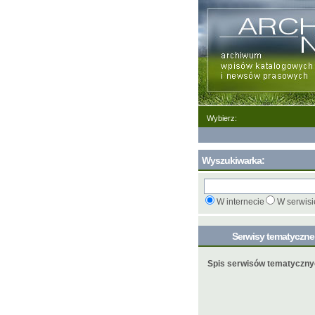
Wybierz:
Wyszukiwarka:
W internecie
W serwisi
Serwisy tematyczn
Spis serwisów tematyczn