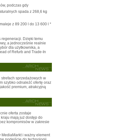
dów, podczas gdy
turalnych spada z 268,6 kg
aleje z 89 200 l do 13 600 l *
 regeneracji. Dzięki temu
nowy, a jednocześnie realnie
ybór dla użytkownika, a
Head of Refurb and Trade-In
 strefach sprzedażowych w
 szybko odnaleźć ofertę oraz
jakość premium, atrakcyjną
nie oferta zostaje
 kraju mają już dostęp do
 bez kompromisów w zakresie
w MediaMarkt i ważny element
ne podejście do technologii.