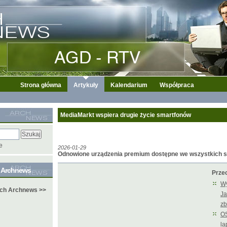
Strona główna
Artykuły
Kalendarium
Współpraca
MediaMarkt wspiera drugie życie smartfonów
e
2026-01-29
Odnowione urządzenia premium dostępne we wszystkich s
e Archnews
Przec
Wy
ych Archnews >>
Ja
zb
OS
la