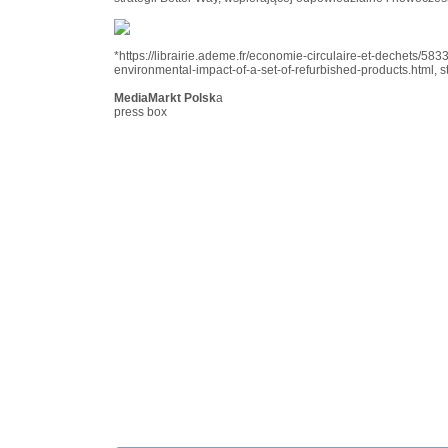
*https://librairie.ademe.fr/economie-circulaire-et-dechets/58
environmental-impact-of-a-set-of-refurbished-products.html, s
MediaMarkt Polsk
a
press box