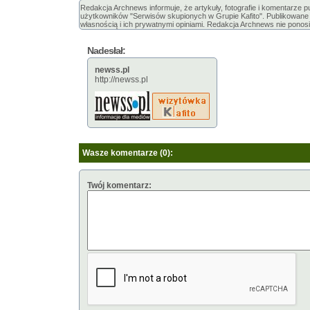
Redakcja Archnews informuje, że artykuły, fotografie i komentarze 
użytkowników "Serwisów skupionych w Grupie Kafito". Publikowane m
własnością i ich prywatnymi opiniami. Redakcja Archnews nie ponosi
Nadesłał:
newss.pl
http://newss.pl
Wasze komentarze (0):
Twój komentarz: