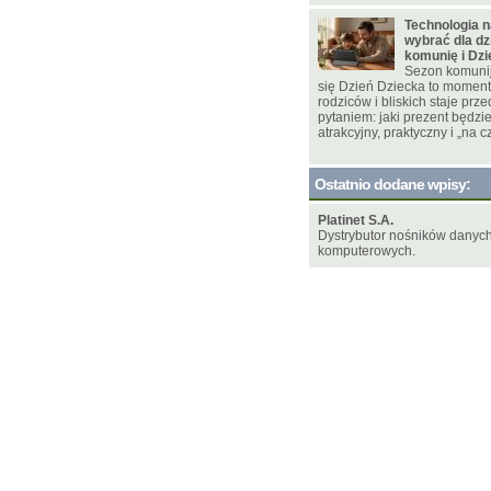
Technologia n
wybrać dla dz
komunię i Dz
Sezon komunijn
się Dzień Dziecka to moment
rodziców i bliskich staje pr
pytaniem: jaki prezent będzi
atrakcyjny, praktyczny i „na c
Ostatnio dodane wpisy:
Platinet S.A.
Dystrybutor nośników danych
komputerowych.