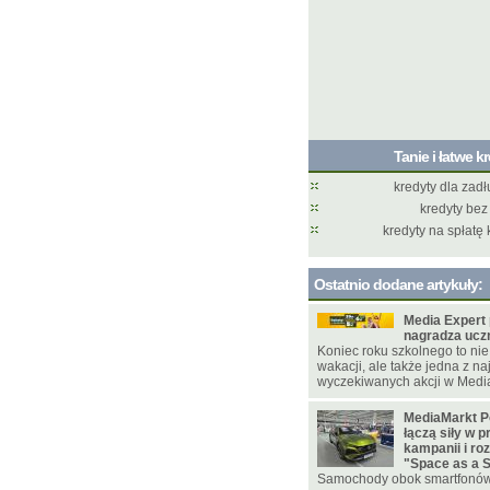
Tanie i łatwe k
kredyty dla zad
kredyty bez
kredyty na spłatę
Ostatnio dodane artykuły:
Media Expert
nagradza ucz
Koniec roku szkolnego to nie
wakacji, ale także jedna z na
wyczekiwanych akcji w Media
MediaMarkt P
łączą siły w 
kampanii i ro
"Space as a 
Samochody obok smartfonó