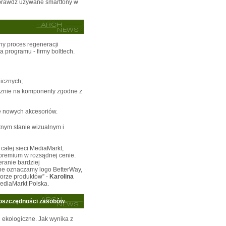
prawdź używane smartfony w
y proces regeneracji
 programu - firmy bolttech.
icznych;
ącznie na komponenty zgodne z
e nowych akcesoriów.
tnym stanie wizualnym i
całej sieci MediaMarkt,
 premium w rozsądnej cenie.
eranie bardziej
ne oznaczamy logo BetterWay,
orze produktów” -
Karolina
ediaMarkt Polska.
e oszczędności zasobów
ekologiczne. Jak wynika z