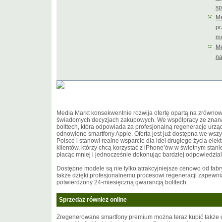
sp
Me
pr
ma
Me
na
Media Markt konsekwentnie rozwija ofertę opartą na zrówno
świadomych decyzjach zakupowych. We współpracy ze znaną f
bolttech, która odpowiada za profesjonalną regenerację urzą
odnowione smartfony Apple. Oferta jest już dostępna we wsz
Polsce i stanowi realne wsparcie dla idei drugiego życia elekt
klientów, którzy chcą korzystać z iPhone’ów w świetnym stani
płacąc mniej i jednocześnie dokonując bardziej odpowiedzi
Dostępne modele są nie tylko atrakcyjniejsze cenowo od fab
także dzięki profesjonalnemu procesowi regeneracji zapewnia
potwierdzony 24-miesięczną gwarancją bolttech.
Sprzedaż również online
Zregenerowane smartfony premium można teraz kupić także 