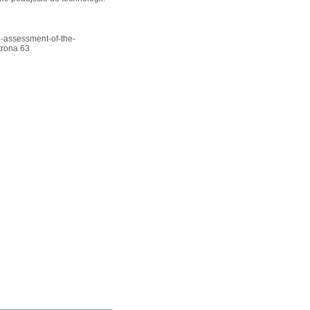
33-assessment-of-the-
trona 63