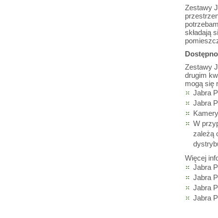
Zestawy J
przestrzen
potrzebam
składają 
pomieszcz
Dostępno
Zestawy J
drugim kw
mogą się r
Jabra 
Jabra 
Kamery
W przyp
zależą o
dystryb
Więcej in
Jabra 
Jabra 
Jabra 
Jabra P