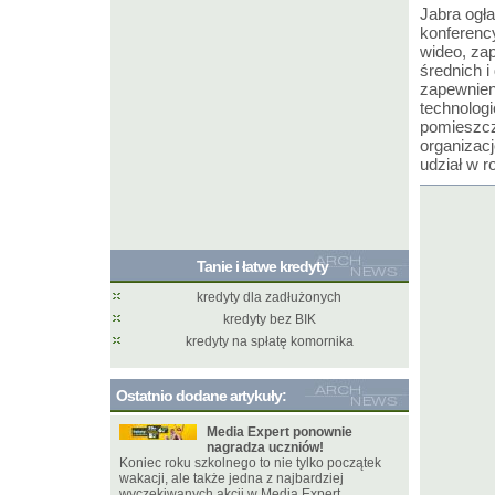
Jabra ogł
konferenc
wideo, za
średnich 
zapewnieni
technolog
pomieszcz
organizac
udział w r
Tanie i łatwe kredyty
kredyty dla zadłużonych
kredyty bez BIK
kredyty na spłatę komornika
Ostatnio dodane artykuły:
Media Expert ponownie
nagradza uczniów!
Koniec roku szkolnego to nie tylko początek
wakacji, ale także jedna z najbardziej
wyczekiwanych akcji w Media Expert.