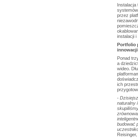
Instalacj
systemów 
przez pla
niezawodn
pomieszcz
okablowan
instalacji
Portfolio
innowacji
Ponad trzy
a dziedzi
wideo. Dłu
platformam
doświadcz
ich przest
przygotow
-
Dzisiejs
naturalny
skupiliśmy
zrównoważo
inteligen
budować pr
uczestnik
Reisinger,