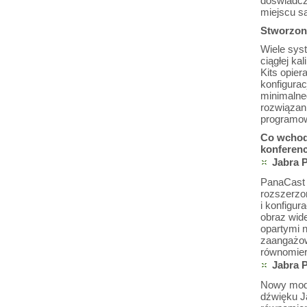
doświadcz
miejscu sa
Stworzone
Wiele sys
ciągłej ka
Kits opier
konfigura
minimalne
rozwiązan
programow
Co wchodz
konferen
Jabra 
PanaCast 5
rozszerzo
i konfigu
obraz wide
opartymi n
zaangażow
równomie
Jabra 
Nowy modu
dźwięku J