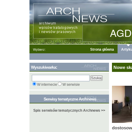
Strona główna
Artyku
Wybierz:
Wyszukiwarka:
Nowe ska
W internecie
W serwisie
Serwisy tematyczne Archnews
Spis serwisów tematycznych Archnews >>
dostosow