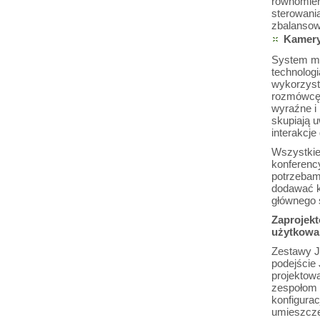
równomiern
sterowani
zbalansow
Kamery
System mul
technologi
wykorzyst
rozmówcę i
wyraźne i 
skupiają 
interakcj
Wszystkie
konferenc
potrzebam
dodawać k
głównego s
Zaprojekt
użytkowa
Zestawy J
podejście 
projektow
zespołom 
konfigura
umieszcze