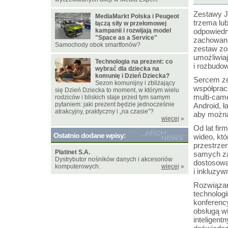
Zestawy J
MediaMarkt Polska i Peugeot
trzema lu
łączą siły w przełomowej
kampanii i rozwijają model
odpowiedni
"Space as a Service"
zachowani
Samochody obok smartfonów?
zestaw zos
umożliwia
Technologia na prezent: co
i rozbudow
wybrać dla dziecka na
komunię i Dzień Dziecka?
Sercem ze
Sezon komunijny i zbliżający
współprac
się Dzień Dziecka to moment, w którym wielu
multi-cam
rodziców i bliskich staje przed tym samym
pytaniem: jaki prezent będzie jednocześnie
Android, ł
atrakcyjny, praktyczny i „na czasie”?
aby można
więcej
»
Od lat fir
Ostatnio dodane wpisy:
wideo, któ
przestrze
Platinet S.A.
samych za
Dystrybutor nośników danych i akcesoriów
dostosowa
komputerowych.
więcej
»
i inkluzy
Rozwiązan
technologi
konferenc
obsługą w
inteligen