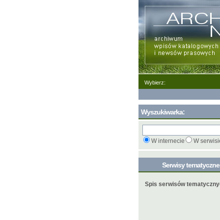
Wybierz:
Wyszukiwarka:
W internecie
W serwisi
Serwisy tematyczn
Spis serwisów tematyczn