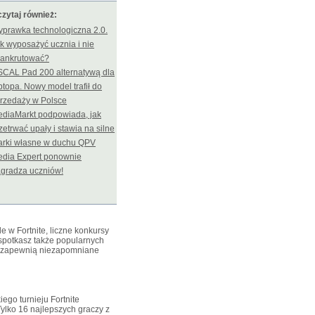
zytaj również:
prawka technologiczna 2.0.
k wyposażyć ucznia i nie
ankrutować?
CAL Pad 200 alternatywą dla
ptopa. Nowy model trafił do
rzedaży w Polsce
diaMarkt podpowiada, jak
zetrwać upały i stawia na silne
rki własne w duchu QPV
dia Expert ponownie
gradza uczniów!
e w Fortnite, liczne konkursy
spotkasz także popularnych
rzy zapewnią niezapomniane
go turnieju Fortnite
lko 16 najlepszych graczy z