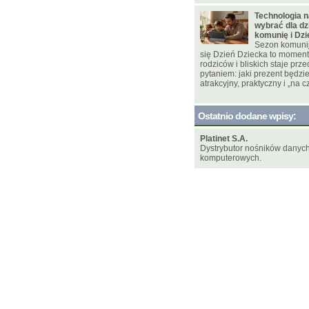
Technologia n
wybrać dla dz
komunię i Dz
Sezon komunijn
się Dzień Dziecka to moment
rodziców i bliskich staje pr
pytaniem: jaki prezent będzi
atrakcyjny, praktyczny i „na c
Ostatnio dodane wpisy:
Platinet S.A.
Dystrybutor nośników danych
komputerowych.