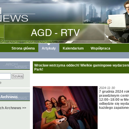
Strona główna
Artykuły
Kalendarium
Współpraca
Wrocław wstrzyma oddech! Wielkie gamingowe wydarzeni
Park!
e
2024-11-30
7 grudnia 2024 ro
prawdziwym centr
e Archnews
12:00–18:00 w Me
odbędzie się wyda
każdego zapalone
ych Archnews >>