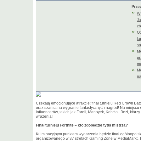
Przec
Wy
Ja
zb
OS
la
sp
Me
pr
ma
Me
na
Czekają emocjonujące atrakcje: finał turnieju Red Crown Battl
oraz szansa na wygranie fantastycznych nagród! Na miejscu 
influencerów, takich jak Farell, Manoyek, Kebcio i Bezi, któ
wrażenia!
Finał turnieju Fortnite – kto zdobędzie tytuł mistrza?
Kulminacyjnym punktem wydarzenia będzie finał ogólnopolskie
organizowanego w 37 strefach Gaming Zone w MediaMarkt. Ty