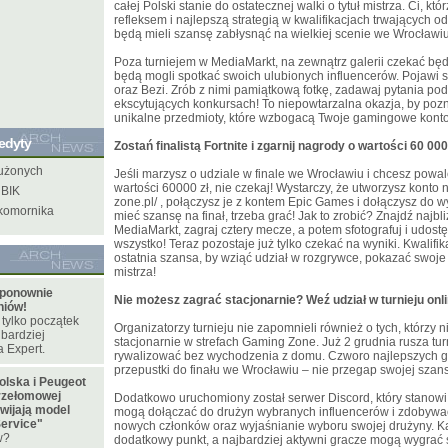
całej Polski stanie do ostatecznej walki o tytuł mistrza. Ci, k
refleksem i najlepszą strategią w kwalifikacjach trwających od
będą mieli szansę zabłysnąć na wielkiej scenie we Wrocławiu
Poza turniejem w MediaMarkt, na zewnątrz galerii czekać będz
będą mogli spotkać swoich ulubionych influencerów. Pojawi s
oraz Bezi. Zrób z nimi pamiątkową fotkę, zadawaj pytania po
ekscytujących konkursach! To niepowtarzalna okazja, by pozn
unikalne przedmioty, które wzbogacą Twoje gamingowe konto
redyty
Zostań finalistą Fortnite i zgarnij nagrody o wartości 60 000
łużonych
Jeśli marzysz o udziale w finale we Wrocławiu i chcesz powal
wartości 60000 zł, nie czekaj! Wystarczy, że utworzysz konto
 BIK
zone.pl/
, połączysz je z kontem Epic Games i dołączysz do w
 komornika
mieć szansę na finał, trzeba grać! Jak to zrobić? Znajdź najb
MediaMarkt, zagraj cztery mecze, a potem sfotografuj i udostępn
wszystko! Teraz pozostaje już tylko czekać na wyniki. Kwalifik
ostatnia szansa, by wziąć udział w rozgrywce, pokazać swoje 
mistrza!
 ponownie
Nie możesz zagrać stacjonarnie? Weź udział w turnieju onli
niów!
 tylko początek
Organizatorzy turnieju nie zapomnieli również o tych, którzy 
jbardziej
stacjonarnie w strefach Gaming Zone. Już 2 grudnia rusza turn
 Expert.
rywalizować bez wychodzenia z domu. Czworo najlepszych g
przepustki do finału we Wrocławiu – nie przegap swojej szans
olska i Peugeot
przełomowej
Dodatkowo uruchomiony został serwer Discord, który stanow
zwijają model
mogą dołączać do drużyn wybranych influencerów i zdobywa
Service"
nowych członków oraz wyjaśnianie wyboru swojej drużyny. K
w?
dodatkowy punkt, a najbardziej aktywni gracze mogą wygrać 