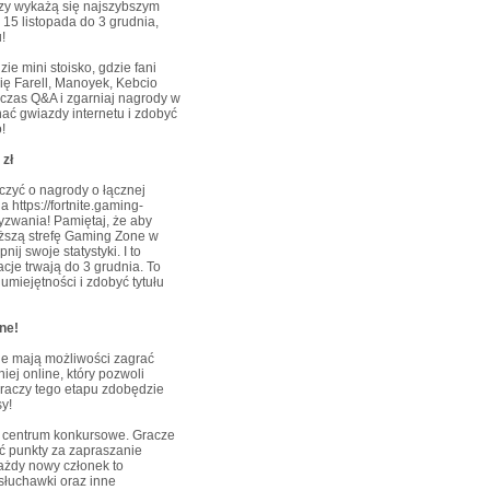
tórzy wykażą się najszybszym
 15 listopada do 3 grudnia,
!
ie mini stoisko, gdzie fani
ię Farell, Manoyek, Kebcio
dczas Q&A i zgarniaj nagrody w
ać gwiazdy internetu i zdobyć
!
 zł
czyć o nagrody o łącznej
 na
https://fortnite.gaming-
yzwania! Pamiętaj, że aby
liższą strefę Gaming Zone w
ij swoje statystyki. I to
acje trwają do 3 grudnia. To
umiejętności i zdobyć tytułu
ne!
nie mają możliwości zagrać
iej online, który pozwoli
raczy tego etapu zdobędzie
y!
i centrum konkursowe. Gracze
ć punkty za zapraszanie
ażdy nowy członek to
słuchawki oraz inne