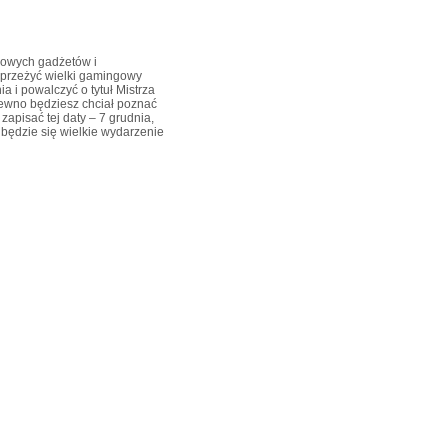
gowych gadżetów i
 przeżyć wielki gamingowy
a i powalczyć o tytuł Mistrza
a pewno będziesz chciał poznać
apisać tej daty – 7 grudnia,
ędzie się wielkie wydarzenie