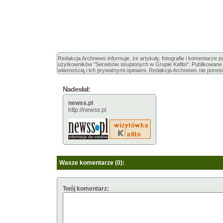
Redakcja Archnews informuje, że artykuły, fotografie i komentarze 
użytkowników "Serwisów skupionych w Grupie Kafito". Publikowane m
własnością i ich prywatnymi opiniami. Redakcja Archnews nie ponosi
Nadesłał:
newss.pl
http://newss.pl
Wasze komentarze (0):
Twój komentarz: