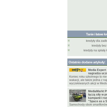
Tanie i łatwe k
kredyty dla zad
kredyty bez
kredyty na spłatę
Ostatnio dodane artykuły:
Media Expert
nagradza ucz
Koniec roku szkolnego to nie
wakacji, ale także jedna z na
wyczekiwanych akcji w Media
MediaMarkt P
łączą siły w 
kampanii i ro
"Space as a 
Samochody obok smartfonó