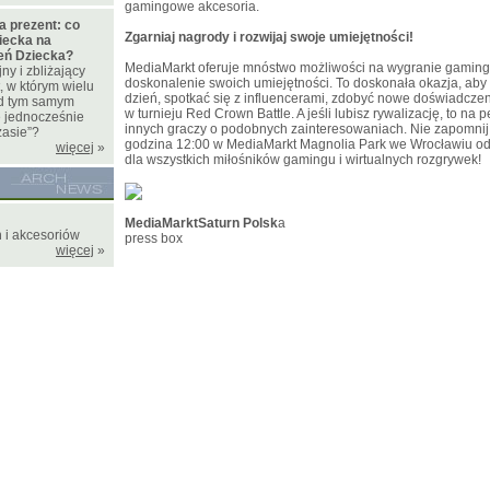
gamingowe akcesoria.
a prezent: co
Zgarniaj nagrody i rozwijaj swoje umiejętności!
iecka na
ień Dziecka?
MediaMarkt oferuje mnóstwo możliwości na wygranie gamin
y i zbliżający
doskonalenie swoich umiejętności. To doskonała okazja, aby
, w którym wielu
dzień, spotkać się z influencerami, zdobyć nowe doświadczeni
zed tym samym
w turnieju Red Crown Battle. A jeśli lubisz rywalizację, to n
e jednocześnie
innych graczy o podobnych zainteresowaniach. Nie zapomnij z
zasie”?
godzina 12:00 w MediaMarkt Magnolia Park we Wrocławiu odb
więcej
»
dla wszystkich miłośników gamingu i wirtualnych rozgrywek!
MediaMarktSaturn Polsk
a
 i akcesoriów
press box
więcej
»