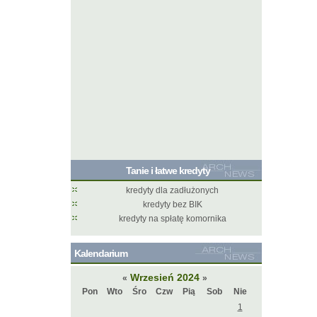
Tanie i łatwe kredyty
kredyty dla zadłużonych
kredyty bez BIK
kredyty na spłatę komornika
Kalendarium
Wrzesień 2024
«
»
Pon
Wto
Śro
Czw
Pią
Sob
Nie
1