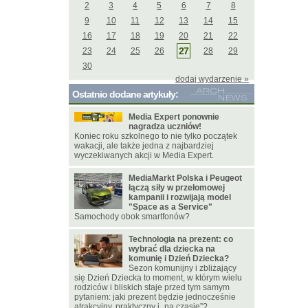
2
3
4
5
6
7
8
9
10
11
12
13
14
15
16
17
18
19
20
21
22
27
23
24
25
26
28
29
30
dodaj wydarzenie »
Ostatnio dodane artykuły:
Media Expert ponownie
nagradza uczniów!
Koniec roku szkolnego to nie tylko początek
wakacji, ale także jedna z najbardziej
wyczekiwanych akcji w Media Expert.
MediaMarkt Polska i Peugeot
łączą siły w przełomowej
kampanii i rozwijają model
"Space as a Service"
Samochody obok smartfonów?
Technologia na prezent: co
wybrać dla dziecka na
komunię i Dzień Dziecka?
Sezon komunijny i zbliżający
się Dzień Dziecka to moment, w którym wielu
rodziców i bliskich staje przed tym samym
pytaniem: jaki prezent będzie jednocześnie
atrakcyjny, praktyczny i „na czasie”?