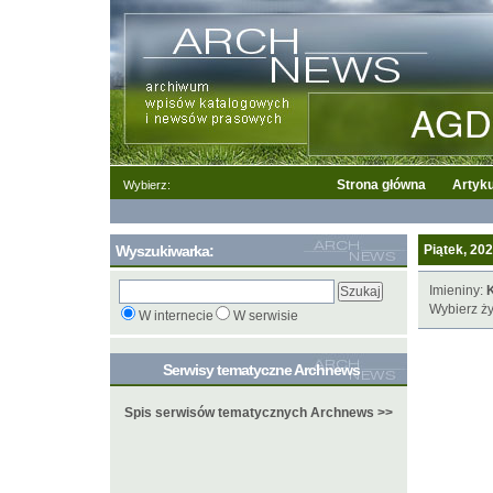
Strona główna
Artyku
Wybierz:
Wyszukiwarka:
Piątek, 202
Imieniny:
Wybierz ży
W internecie
W serwisie
Serwisy tematyczne Archnews
Spis serwisów tematycznych Archnews >>