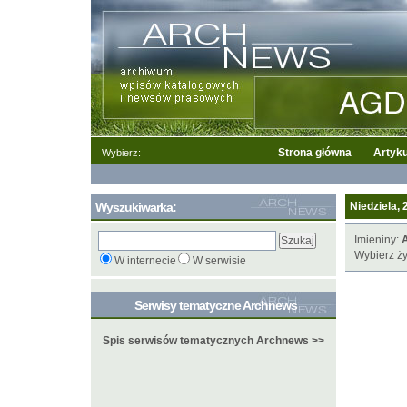
Strona główna
Artyku
Wybierz:
Wyszukiwarka:
Niedziela, 
Imieniny:
A
Wybierz ży
W internecie
W serwisie
Serwisy tematyczne Archnews
Spis serwisów tematycznych Archnews >>