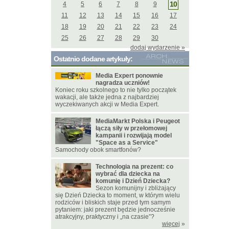
10
4
5
6
7
8
9
11
12
13
14
15
16
17
18
19
20
21
22
23
24
25
26
27
28
29
30
dodaj wydarzenie »
Ostatnio dodane artykuły:
Media Expert ponownie
nagradza uczniów!
Koniec roku szkolnego to nie tylko początek
wakacji, ale także jedna z najbardziej
wyczekiwanych akcji w Media Expert.
MediaMarkt Polska i Peugeot
łączą siły w przełomowej
kampanii i rozwijają model
"Space as a Service"
Samochody obok smartfonów?
Technologia na prezent: co
wybrać dla dziecka na
komunię i Dzień Dziecka?
Sezon komunijny i zbliżający
się Dzień Dziecka to moment, w którym wielu
rodziców i bliskich staje przed tym samym
pytaniem: jaki prezent będzie jednocześnie
atrakcyjny, praktyczny i „na czasie”?
więcej
»