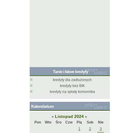
Tanie i łatwe kredyty
kredyty dla zadłużonych
kredyty bez BIK
kredyty na spłatę komornika
Kalendarium
Listopad 2024
«
»
Pon
Wto
Śro
Czw
Pią
Sob
Nie
1
2
3