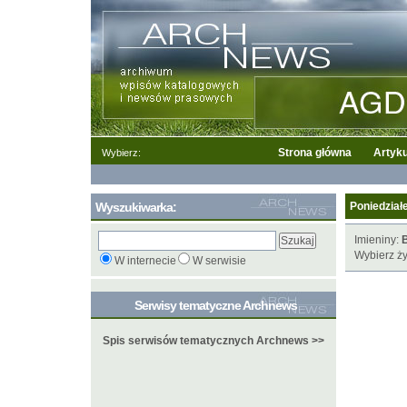
Strona główna
Artyku
Wybierz:
Wyszukiwarka:
Poniedziałe
Imieniny:
B
Wybierz ży
W internecie
W serwisie
Serwisy tematyczne Archnews
Spis serwisów tematycznych Archnews >>