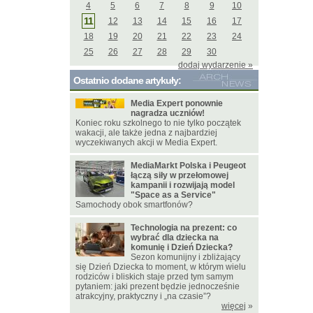
4
5
6
7
8
9
10
11
12
13
14
15
16
17
18
19
20
21
22
23
24
25
26
27
28
29
30
dodaj wydarzenie »
Ostatnio dodane artykuły:
Media Expert ponownie
nagradza uczniów!
Koniec roku szkolnego to nie tylko początek
wakacji, ale także jedna z najbardziej
wyczekiwanych akcji w Media Expert.
MediaMarkt Polska i Peugeot
łączą siły w przełomowej
kampanii i rozwijają model
"Space as a Service"
Samochody obok smartfonów?
Technologia na prezent: co
wybrać dla dziecka na
komunię i Dzień Dziecka?
Sezon komunijny i zbliżający
się Dzień Dziecka to moment, w którym wielu
rodziców i bliskich staje przed tym samym
pytaniem: jaki prezent będzie jednocześnie
atrakcyjny, praktyczny i „na czasie”?
więcej
»